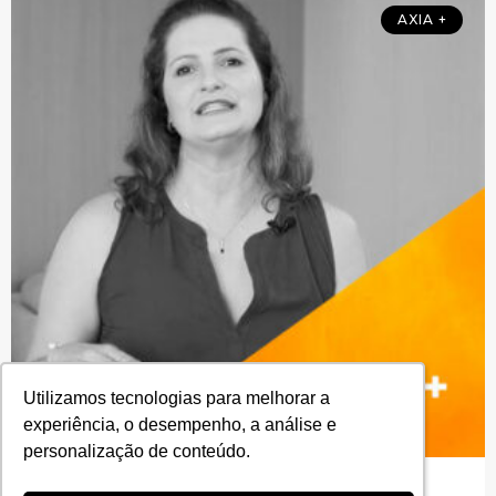
AXIA +
Utilizamos tecnologias para melhorar a
Utilizamos tecnologias para melhorar a
experiência, o desempenho, a análise e
experiência, o desempenho, a análise e
personalização de conteúdo.
personalização de conteúdo.
Axia+: Funcionalidades e benefícios