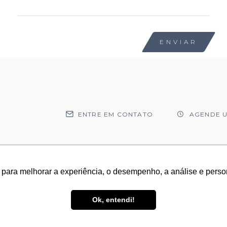
ENVIAR
ENTRE EM CONTATO
AGENDE U
 para melhorar a experiência, o desempenho, a análise e pers
 para melhorar a experiência, o desempenho, a análise e pers
Ok, entendi!
Ok, entendi!