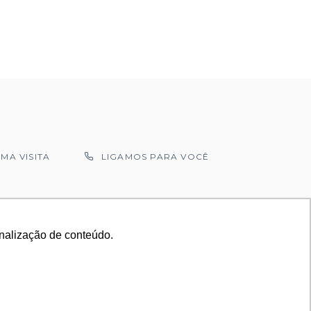
MA VISITA
LIGAMOS PARA VOCÊ
onalização de conteúdo.
onalização de conteúdo.