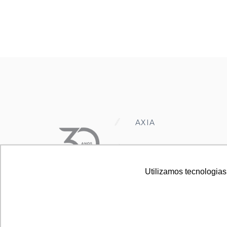
AXIA
AXIA SCIENT
Utilizamos tecnologias
Utilizamos tecnologias
EMPREENDIMENTOS