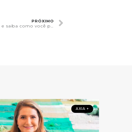
PRÓXIMO
Conheça a Cor do Ano 2022 e saiba como você pode usá-la em sua casa
AXIA +