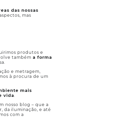
reas das nossas
 aspectos, mas
uirimos produtos e
nvolve também
a forma
sa.
zação e metragem,
amos à procura de um
mbiente mais
e vida
.
m nosso blog – que a
, da iluminação, e até
imos com a