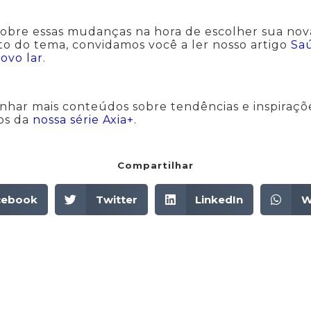
obre essas mudanças na hora de escolher sua nova
to do tema, convidamos você a ler nosso artigo
Saú
ovo lar
.
har mais conteúdos sobre tendências e inspiraçõe
gos da
nossa série Axia+
.
Compartilhar
cebook
Twitter
LinkedIn
W