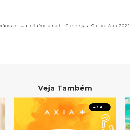
Axia+: A arte contemporânea e sua influência na história.
Veja Também
AXIA +