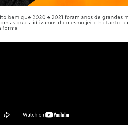
to bem que 2020 e 2021 foram anos de grandes 
com as quais lidávamos do mesmo jeito há tanto t
a forma.