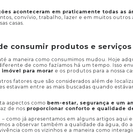
ções aconteceram em praticamente todas as á
ntos, convívio, trabalho, lazer e em muitos outros
as casas.
de consumir produtos e serviços
, até a maneira como consumimos mudou. Hoje adq
diferente de como fazíamos há um tempo. Isso e
imóvel para morar
e os produtos para a nossa ca
tros fatores que são considerados além de locali
ntes estavam entre as mais buscadas quando estáv
nta aspectos como
bem-estar, segurança e um a
paz de nos
proporcionar conforto e qualidade d
 – como já apresentamos em alguns artigos aqui e
emos a observar também a qualidade da água, do ar
ivência com os vizinhos e a maneira como interag