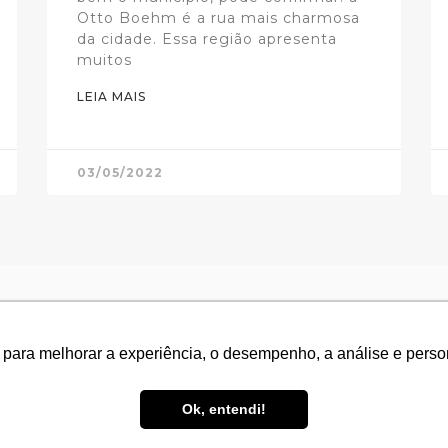
Otto Boehm é a rua mais charmosa
da cidade. Essa região apresenta
muitos
LEIA MAIS
03/05/2022
 para melhorar a experiência, o desempenho, a análise e pers
 para melhorar a experiência, o desempenho, a análise e pers
ENTRE EM CONTATO
AGENDE U
Ok, entendi!
Ok, entendi!