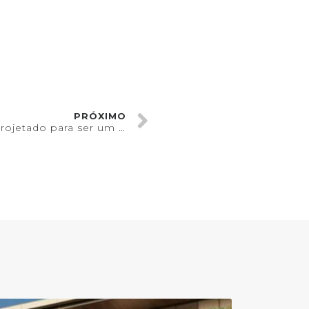
PRÓXIMO
ICON: o empreendimento projetado para ser um ícone em Joinville