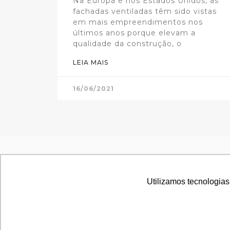
Na Europa e nos Estados Unidos, as
fachadas ventiladas têm sido vistas
em mais empreendimentos nos
últimos anos porque elevam a
qualidade da construção, o
LEIA MAIS
16/06/2021
Utilizamos tecnologias
Utilizamos tecnologias
AXIA
AXIA SCIENT