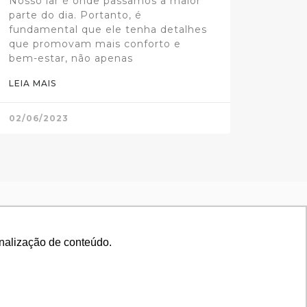
Nosso lar é onde passamos a maior
parte do dia. Portanto, é
fundamental que ele tenha detalhes
que promovam mais conforto e
bem-estar, não apenas
LEIA MAIS
02/06/2023
onalização de conteúdo.
onalização de conteúdo.
MA VISITA
LIGAMOS PARA VOCÊ