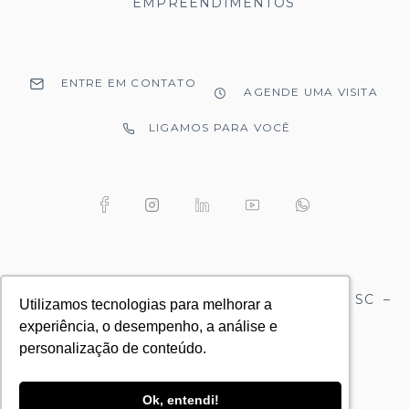
EMPREENDIMENTOS
ENTRE EM CONTATO
AGENDE UMA VISITA
LIGAMOS PARA VOCÊ
Alameda Bruestlein, 83 – Centro – Joinville / SC –
Utilizamos tecnologias para melhorar a
Utilizamos tecnologias para melhorar a
89201-040 – |47| 3027 2942
experiência, o desempenho, a análise e
experiência, o desempenho, a análise e
Aviso de Privacidade
personalização de conteúdo.
personalização de conteúdo.
Ok, entendi!
Ok, entendi!